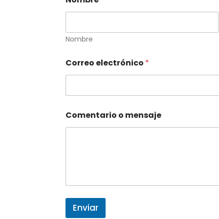
Nombre
Correo electrónico
*
C
Comentario o mensaje
o
m
e
n
t
a
r
i
o
N
Enviar
o