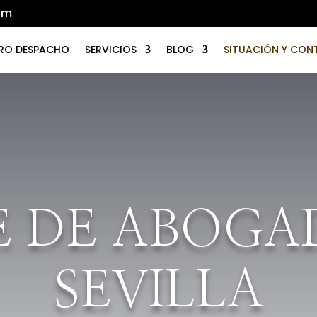
om
RO DESPACHO
SERVICIOS
BLOG
SITUACIÓN Y CO
E DE ABOGA
SEVILLA