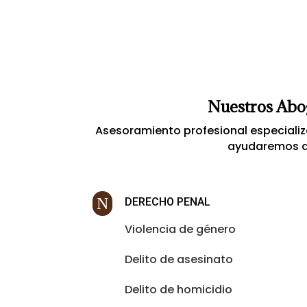
m
b
r
e
C
o
r
r
Nuestros Abog
e
o
Asesoramiento profesional especializa
ayudaremos a 
N
DERECHO PENAL
Violencia de género
Delito de asesinato
Delito de homicidio