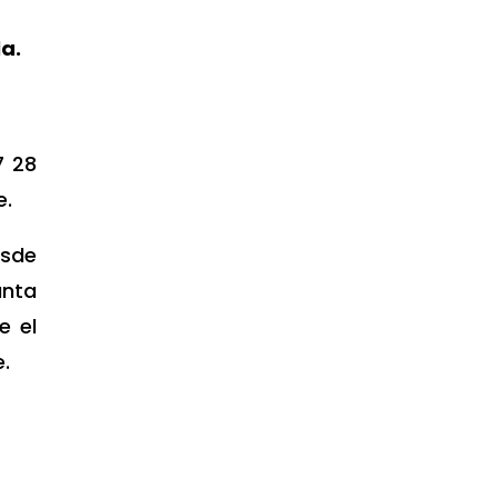
la.
7 28
e.
esde
anta
e el
.