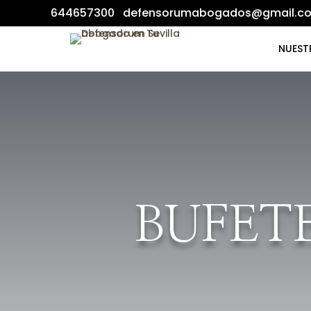
644657300
defensorumabogados@gmail.c
NUEST
BUFET